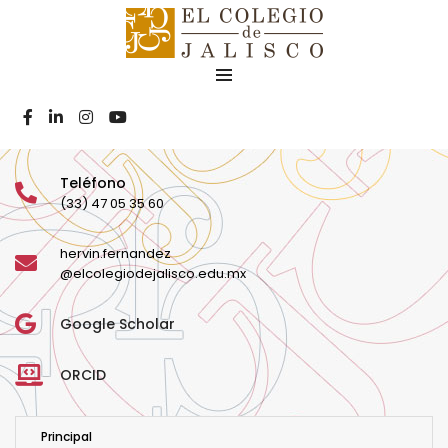
Dr. Hervin
Fernández Aceves
Teléfono
(33) 47 05 35 60
hervin.fernandez
@elcolegiodejalisco.edu.mx
Google Scholar
ORCID
Principal