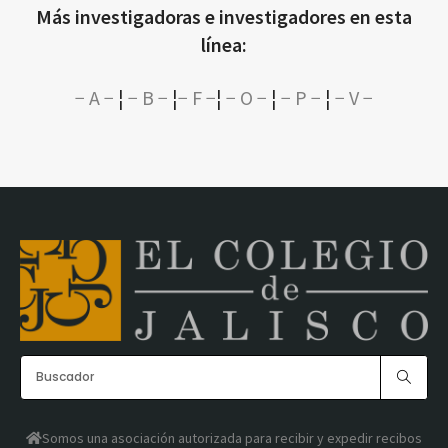
Más investigadoras e investigadores en esta
línea:
− A −
¦
− B −
¦
− F −
¦
− O −
¦
− P −
¦
− V −
Somos una asociación autorizada para recibir y expedir recibos