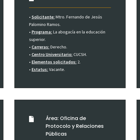
•
Solicitante:
Mtro. Fernando de Jesús
Palomino Ramos.
•
Programa:
La abogacía en la educación
superior.
•
Carreras:
Derecho.
•
Centro Universitario:
CUCSH.
•
Elementos solicitados:
2.
•
Estatus:
Vacante.
Área: Oficina de
Protocolo y Relaciones
Públicas