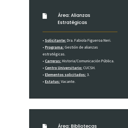
Área: Alianzas
Estratégicas
•
Solicitante:
Dra. Fabiola Figueroa Neri.
•
Programa:
Gestión de alianzas
estratégicas.
•
Carreras:
Historia/Comunicación Pública.
•
Centro Universitario:
CUCSH.
•
Elementos solicitados:
3.
•
Estatus:
Vacante.
Área: Bibliotecas