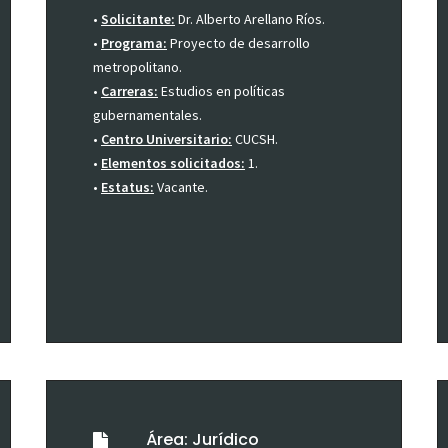
•
Solicitante:
Dr. Alberto Arellano Ríos.
•
Programa:
Proyecto de desarrollo
metropolitano.
•
Carreras:
Estudios en políticas
gubernamentales.
•
Centro Universitario:
CUCSH.
•
Elementos solicitados:
1.
•
Estatus:
Vacante.
Área: Jurídico