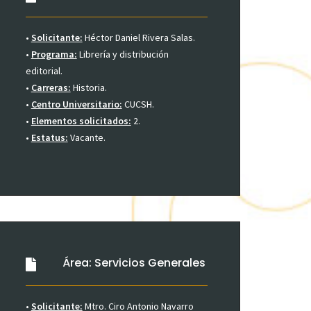
•
Solicitante:
Héctor Daniel Rivera Salas.
•
Programa:
Librería y distribución
editorial.
•
Carreras:
Historia.
•
Centro Universitario:
CUCSH.
•
Elementos solicitados:
2.
•
Estatus:
Vacante.
Área: Servicios Generales
•
Solicitante:
Mtro. Ciro Antonio Navarro