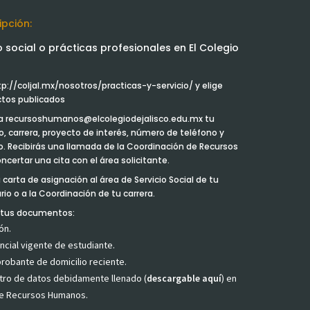
ipción:
io social o prácticas profesionales en El Colegio
ttp://coljal.mx/nosotros/practicas-y-servicio/ y elige
ctos publicados
 a recursoshumanos@elcolegiodejalisco.edu.mx tu
 carrera, proyecto de interés, número de teléfono y
o. Recibirás una llamada de la Coordinación de Recursos
ertar una cita con el área solicitante.
u carta de asignación al área de Servicio Social de tu
rio o a la Coordinación de tu carrera.
a tus documentos:
ón.
ncial vigente de estudiante.
robante de domicilio reciente.
tro de datos debidamente llenado (
descargable aquí
) en
de Recursos Humanos.