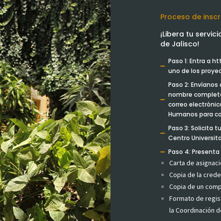
Proceso de inscr
¡Libera tu servic
de Jalisco!
Paso 1: Entra a h
uno de los proye
Paso 2: Envíanos
nombre completo,
correo electrónic
Humanos para conc
Paso 3: Solicita t
Centro Universita
Paso 4: Present
Carta de asignaci
Copia de la crede
Copia de un comp
Formato de regis
la Coordinación 