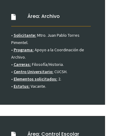
Área: Archivo
•
Solicitante:
Mtro. Juan Pablo Torres
Pimentel.
•
Programa:
Apoyo a la Coordinación de
Archivo.
•
Carreras:
Filosofía/Historia.
•
Centro Universitario:
CUCSH.
•
Elementos solicitados:
2.
•
Estatus:
Vacante.
Área: Control Escolar