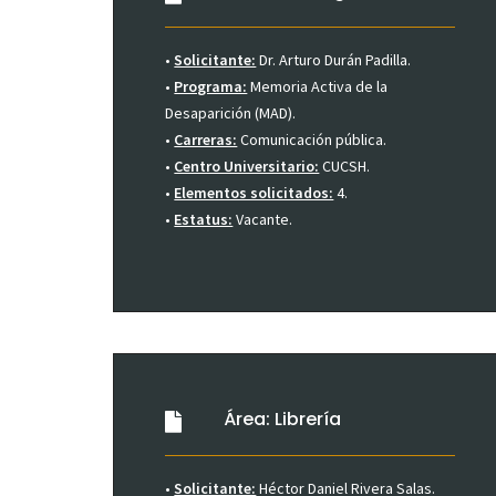
•
Solicitante:
Dr. Arturo Durán Padilla.
•
Programa:
Memoria Activa de la
Desaparición (MAD).
•
Carreras:
Comunicación pública.
•
Centro Universitario:
CUCSH.
•
Elementos solicitados:
4.
•
Estatus:
Vacante.
Área: Librería
•
Solicitante:
Héctor Daniel Rivera Salas.