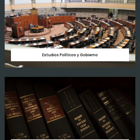
Ver más
Descripción:
Contribuye a dar cuenta de los orígenes,
Estudios Políticos y Gobierno
características, evolución, manifestación y
consecuencias de fenómenos y problemas
sociourbanos; partiendo de la idea de que para poder
diseñar y actuar se requiere antes conocer, reconocer
e identificar nuestra realidad específica.
Ver más