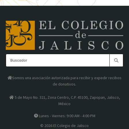
Ver más
Descripción
Ser un punto para exponer, dialogar y debatir
académicamente en el nivel teórico-metodológico,
entre investigadores y alumnos de posgrado en
ciencias sociales interesados en el estudio de la
Somos una asociación autorizada para recibir y expedir recibos
política, lo político y el poder.
de donativos.
Ver más
5 de Mayo No. 321, Zona Centro, C.P. 45100, Zapopan, Jalisco,
México
Lunes - Viernes: 9:00 AM - 4:00 PM
© 2026 El Colegio de Jalisco