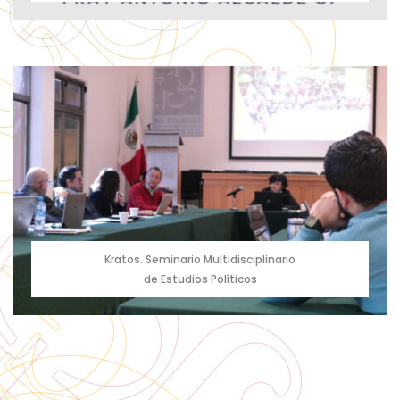
Descripción
El Seminario está iniciando su tercer año consecutivo de
sesionar mes con mes compartiendo conocimiento
nuevo de temas como: historia de las mujeres,
biografías de mujeres, arte feminista, violencia política
contra las mujeres, feminicidio, mujeres zapotecas,
epistemología feminista, autoetnografía feminista,
mexicanas migrantes, entre otros
Ver más
Kratos. Seminario Multidisciplinario
de Estudios Políticos
Descripción
Es un campo donde se siembran ideas, donde germina
la investigación y donde se cosechan los frutos de un
trabajo especializado en torno a la figura del obispo
dominico Antonio Alcalde...