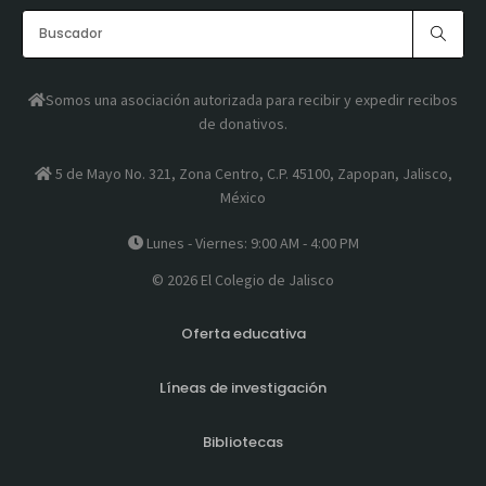
Somos una asociación autorizada para recibir y expedir recibos
de donativos.
5 de Mayo No. 321, Zona Centro, C.P. 45100, Zapopan, Jalisco,
México
Lunes - Viernes: 9:00 AM - 4:00 PM
© 2026 El Colegio de Jalisco
Oferta educativa
Líneas de investigación
Bibliotecas