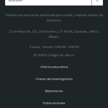
Somos una asociación autorizada para recibir y expedir recibos de
donativos.
5 de Mayo No. 321, Zona Centro, C.P. 45100, Zapopan, Jalisco,
México
Lunes - Viernes: 9:00 AM - 4:00 PM
© 2026 El Colegio de Jalisco
Oferta educativa
Líneas de investigación
Bibliotecas
Publicaciones