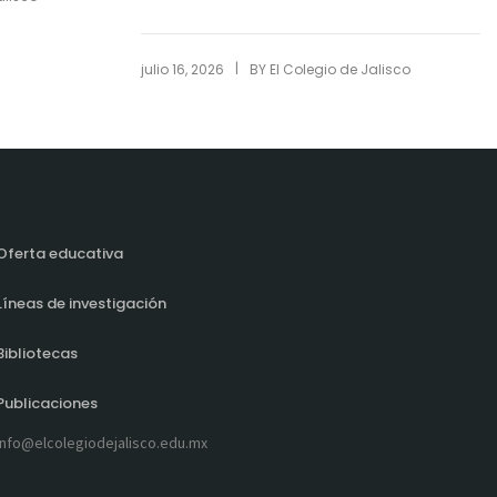
|
julio 16, 2026
BY
El Colegio de Jalisco
Oferta educativa
Líneas de investigación
Bibliotecas
Publicaciones
info@elcolegiodejalisco.edu.mx