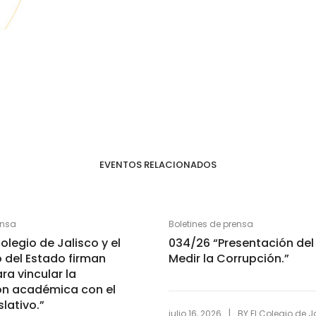
EVENTOS RELACIONADOS
ensa
Boletines de prensa
olegio de Jalisco y el
034/26 “Presentación del 
 del Estado firman
Medir la Corrupción.”
ra vincular la
ón académica con el
slativo.”
|
julio 16, 2026
BY
El Colegio de J