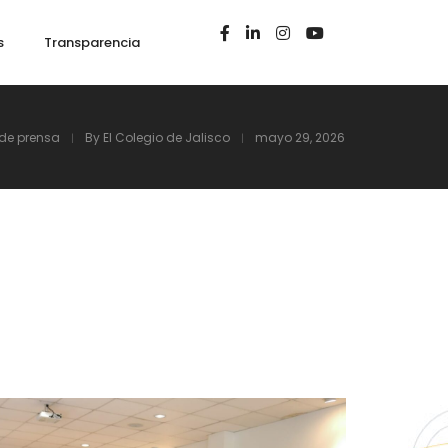
s
Transparencia
 de prensa
By
El Colegio de Jalisco
mayo 29, 2026