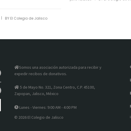
|
BY
El Colegio de Jalisco
Somos una asociación autorizada para recibir y
expedir recibos de donativos.
5 de Mayo No. 321, Zona Centro, C.P. 45100,
Zapopan, Jalisco, México
Lunes - Viernes: 9:00 AM - 4:00 PM
© 2026 El Colegio de Jalisco