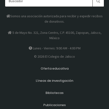
Somos una asociación autorizada para recibir y expedir recibos
de donativos.
5 de Mayo No. 321, Zona Centro, C.P. 45100, Zapopan, Jalisco,
México
Lunes - Viernes: 9:00 AM - 4:00 PM
© 2026 El Colegio de Jalisco
Oferta educativa
Líneas de investigación
Bibliotecas
Publicaciones