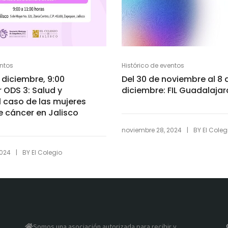
entos
Histórico de eventos
 diciembre, 9:00
Del 30 de noviembre al 8 
r ODS 3: Salud y
diciembre: FIL Guadalajar
l caso de las mujeres
 cáncer en Jalisco
|
noviembre 28, 2024
BY
El Coleg
|
2024
BY
El Colegio
Somos una asociación autorizada para recibir y