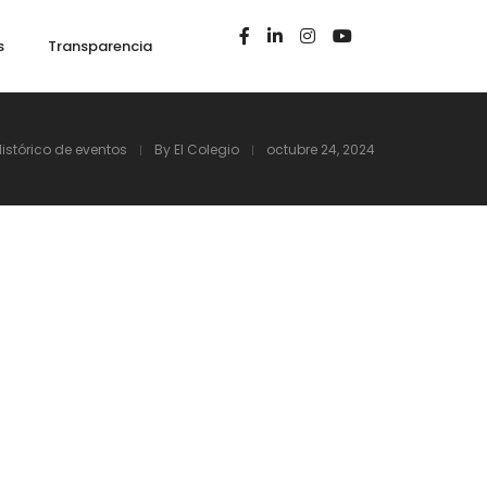
s
Transparencia
Histórico de eventos
By
El Colegio
octubre 24, 2024