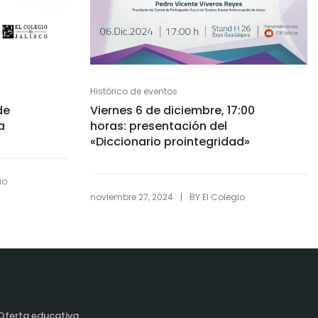
Histórico de eventos
de
Viernes 6 de diciembre, 17:00
a
horas: presentación del
«Diccionario prointegridad»
io
|
noviembre 27, 2024
BY
El Colegio
Oferta educativa