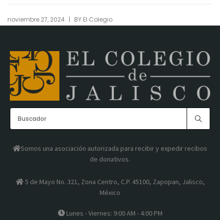
|
noviembre 27, 2024
BY
El Colegio
Somos una asociación autorizada para recibir y expedir recibos
de donativos.
5 de Mayo No. 321, Zona Centro, C.P. 45100, Zapopan, Jalisco,
México
Lunes - Viernes: 9:00 AM - 4:00 PM