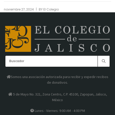
|
noviembre 27, 2024
BY
El Colegio
Somos una asociación autorizada para recibir y expedir recibos
de donativos.
5 de Mayo No. 321, Zona Centro, C.P. 45100, Zapopan, Jalisco,
México
Lunes - Viernes: 9:00 AM - 4:00 PM