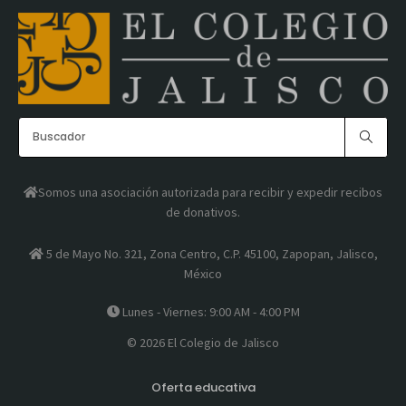
Somos una asociación autorizada para recibir y expedir recibos
de donativos.
5 de Mayo No. 321, Zona Centro, C.P. 45100, Zapopan, Jalisco,
México
Lunes - Viernes: 9:00 AM - 4:00 PM
© 2026 El Colegio de Jalisco
Oferta educativa