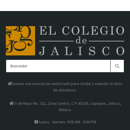
Somos una asociación autorizada para recibir y expedir recibos
de donativos.
5 de Mayo No. 321, Zona Centro, C.P. 45100, Zapopan, Jalisco,
México
Lunes - Viernes: 9:00 AM - 4:00 PM