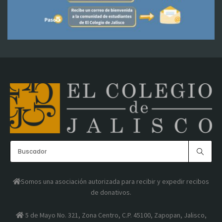
Somos una asociación autorizada para recibir y expedir recibos
de donativos.
5 de Mayo No. 321, Zona Centro, C.P. 45100, Zapopan, Jalisco,