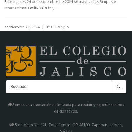
Este martes 24 de septiembre de 2024 se inauguró el Simposio
Internacional Emilia Beltrán y...
|
septiembre 25, 2024
BY
El Colegio
Somos una asociación autorizada para recibir y expedir recibos
de donativos.
5 de Mayo No. 321, Zona Centro, C.P. 45100, Zapopan, Jalisco,
México