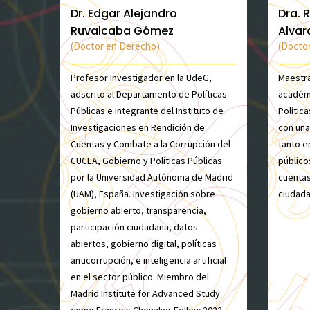
Dr. Edgar Alejandro
Dra. 
Ruvalcaba Gómez
Alva
(Doctor en Derecho)
(Doctor
Profesor Investigador en la UdeG,
Maestra
adscrito al Departamento de Políticas
académ
Públicas e Integrante del Instituto de
Polític
Investigaciones en Rendición de
con una
Cuentas y Combate a la Corrupción del
tanto e
CUCEA, Gobierno y Políticas Públicas
público
por la Universidad Autónoma de Madrid
cuentas
(UAM), España. Investigación sobre
ciudada
gobierno abierto, transparencia,
participación ciudadana, datos
abiertos, gobierno digital, políticas
anticorrupción, e inteligencia artificial
en el sector público. Miembro del
Madrid Institute for Advanced Study
como François Chevalier Fellow 2022-