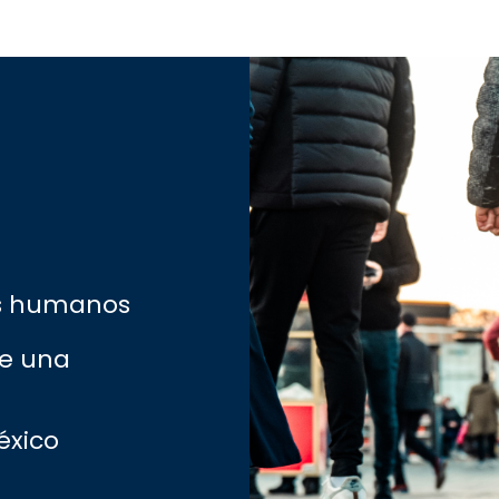
os humanos
de una
éxico