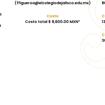
(ffigueroa@elcolegiodejalisco.edu.mx)
8
a
Costo
C
Costo total $ 8,600.00 MXN*
1
a
C
3