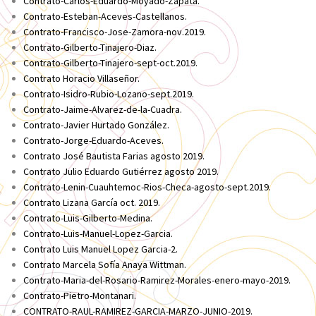
Contrato-Carlos-Eduardo-Moyado-Zapata.
Contrato-Esteban-Aceves-Castellanos.
Contrato-Francisco-Jose-Zamora-nov.2019.
Contrato-Gilberto-Tinajero-Diaz.
Contrato-Gilberto-Tinajero-sept-oct.2019.
Contrato Horacio Villaseñor.
Contrato-Isidro-Rubio-Lozano-sept.2019.
Contrato-Jaime-Alvarez-de-la-Cuadra.
Contrato-Javier Hurtado González.
Contrato-Jorge-Eduardo-Aceves.
Contrato José Bautista Farias agosto 2019.
Contrato Julio Eduardo Gutiérrez agosto 2019.
Contrato-Lenin-Cuauhtemoc-Rios-Checa-agosto-sept.2019.
Contrato Lizana García oct. 2019.
Contrato-Luis-Gilberto-Medina.
Contrato-Luis-Manuel-Lopez-Garcia.
Contrato Luis Manuel Lopez Garcia-2.
Contrato Marcela Sofía Anaya Wittman.
Contrato-Maria-del-Rosario-Ramirez-Morales-enero-mayo-2019.
Contrato-Pietro-Montanari.
CONTRATO-RAUL-RAMIREZ-GARCIA-MARZO-JUNIO-2019.