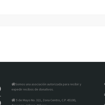
Somos una asociación autorizada para recibir y
expedir recibos de donativos.
5 de Mayo No. 321, Zona Centro, C.P. 45100,