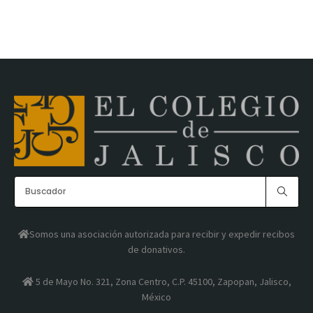
Somos una asociación autorizada para recibir y expedir recibos
de donativos.
5 de Mayo No. 321, Zona Centro, C.P. 45100, Zapopan, Jalisco,
México