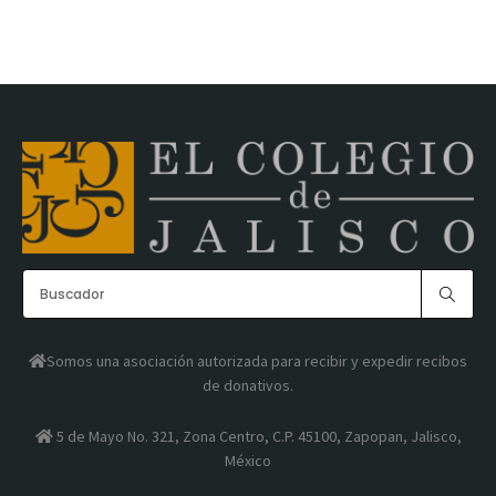
Somos una asociación autorizada para recibir y expedir recibos
de donativos.
5 de Mayo No. 321, Zona Centro, C.P. 45100, Zapopan, Jalisco,
México