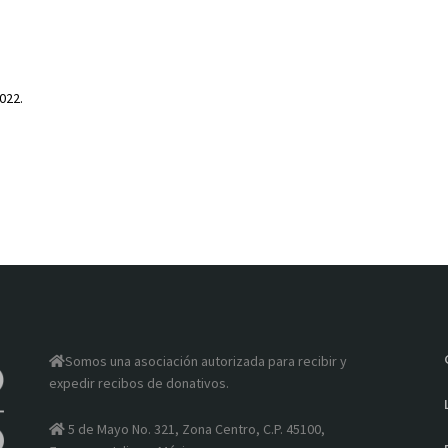
022.
Somos una asociación autorizada para recibir y
expedir recibos de donativos.
5 de Mayo No. 321, Zona Centro, C.P. 45100,