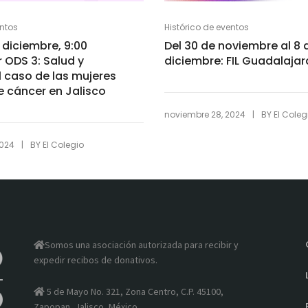
entos
Histórico de eventos
 diciembre, 9:00
Del 30 de noviembre al 8 
r ODS 3: Salud y
diciembre: FIL Guadalajar
l caso de las mujeres
 cáncer en Jalisco
|
noviembre 28, 2024
BY
El Coleg
|
2024
BY
El Colegio
Somos una asociación autorizada para recibir y
expedir recibos de donativos.
5 de Mayo No. 321, Zona Centro, C.P. 45100,
Zapopan, Jalisco, México