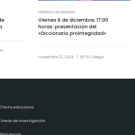
Histórico de eventos
de
Viernes 6 de diciembre, 17:00
a
horas: presentación del
«Diccionario prointegridad»
io
|
noviembre 27, 2024
BY
El Colegio
Oferta educativa
Líneas de investigación
Bibliotecas