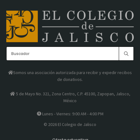
Somos una asociación autorizada para recibir y expedir recibos
de donativos.
5 de Mayo No. 321, Zona Centro, C.P. 45100, Zapopan, Jalisco,
México
Lunes - Viernes: 9:00 AM - 4:00 PM
© 2026 El Colegio de Jalisco
Oferta educativa