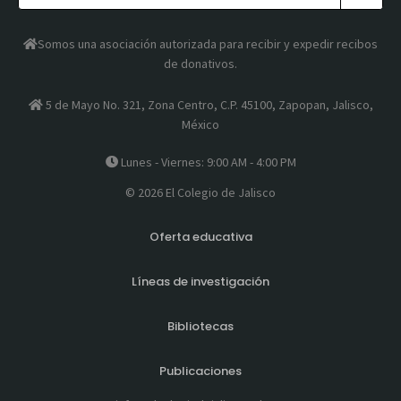
Somos una asociación autorizada para recibir y expedir recibos
de donativos.
5 de Mayo No. 321, Zona Centro, C.P. 45100, Zapopan, Jalisco,
México
Lunes - Viernes: 9:00 AM - 4:00 PM
© 2026 El Colegio de Jalisco
Oferta educativa
Líneas de investigación
Bibliotecas
Publicaciones