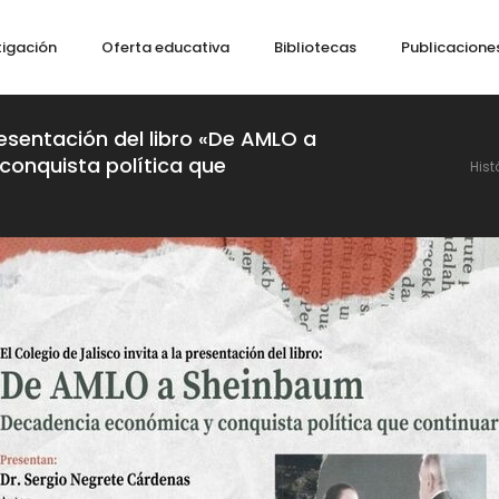
tigación
Oferta educativa
Bibliotecas
Publicacione
resentación del libro «De AMLO a
onquista política que
Hist