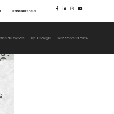
s
Transparencia
órico de eventos
By
El Colegio
septiembre 23, 2024