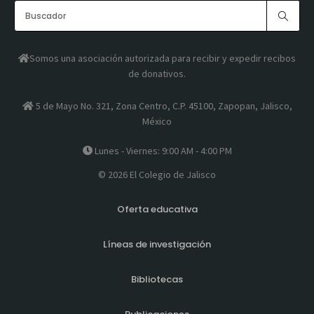
Somos una asociación autorizada para recibir y expedir recibos
de donativos.
5 de Mayo No. 321, Zona Centro, C.P. 45100, Zapopan, Jalisco,
México
Lunes - Viernes: 9:00 AM - 4:00 PM
© 2026 El Colegio de Jalisco
Oferta educativa
Líneas de investigación
Bibliotecas