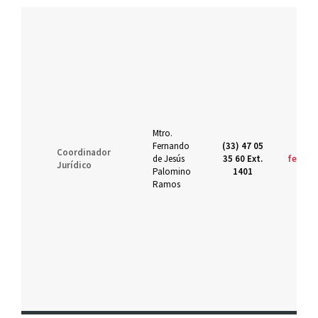
Mtro.
Fernando
(33) 47 05
Coordinador
de Jesús
35 60 Ext.
fernan
Jurídico
Palomino
1401
Ramos