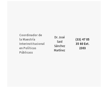
Coordinador de
Dr. José
la Maestría
(33) 47 05
Said
Interinstitucional
35 60 Ext.
sai
Sánchez
en Políticas
2303
Martínez
Públicass