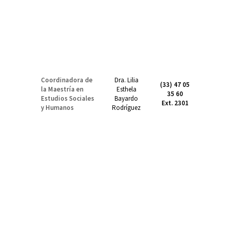
Coordinadora de
Dra. Lilia
(33) 47 05
la Maestría en
Esthela
35 60
lil
Estudios Sociales
Bayardo
Ext. 2301
y Humanos
Rodríguez