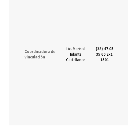
Lic. Marisol
(33) 47 05
Coordinadora de
Infante
35 60 Ext.
vi
Vinculación
Castellanos
1501