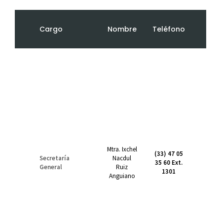
Cargo
Nombre
Teléfono
Mtra. Ixchel
(33) 47 05
Secretaría
Nacdul
ix
35 60 Ext.
General
Ruiz
1301
Anguiano