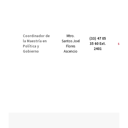
Coordinador de
Mtro.
(33) 47 05
la Maestría en
Santos Joel
35 60 Ext.
santo
Política y
Flores
2401
Gobierno
Ascencio