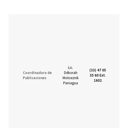
Lic.
(33) 47 05
Coordinadora de
Déborah
35 60 Ext.
publ
Publicaciones
Moloeznik
1602
Paniagua