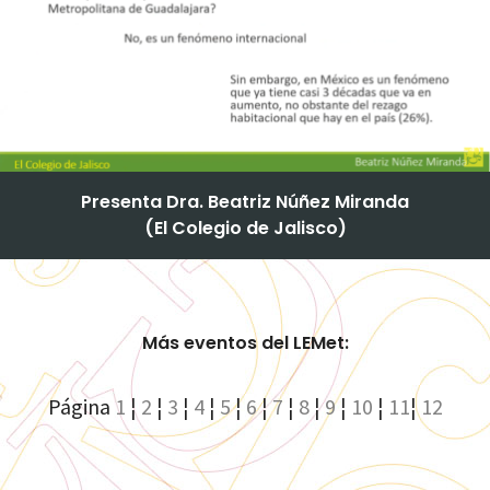
Presenta Dra. Beatriz Núñez Miranda
(El Colegio de Jalisco)
Más eventos del LEMet:
Página
1
¦
2
¦
3
¦
4
¦
5
¦
6
¦
7
¦
8
¦
9
¦
10
¦
11
¦
12