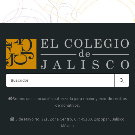
Somos una asociación autorizada para recibir y expedir recibos
de donativos.
5 de Mayo No. 321, Zona Centro, C.P. 45100, Zapopan, Jalisco,
México