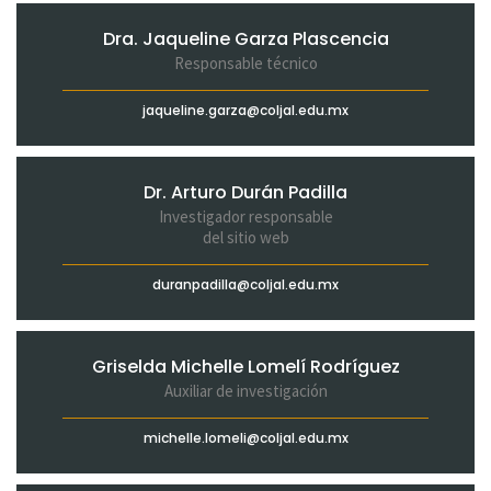
Dra. Jaqueline Garza Plascencia
Responsable técnico
jaqueline.garza@coljal.edu.mx
Dr. Arturo Durán Padilla
Investigador responsable
del sitio web
duranpadilla@coljal.edu.mx
Griselda Michelle Lomelí Rodríguez
Auxiliar de investigación
michelle.lomeli@coljal.edu.mx