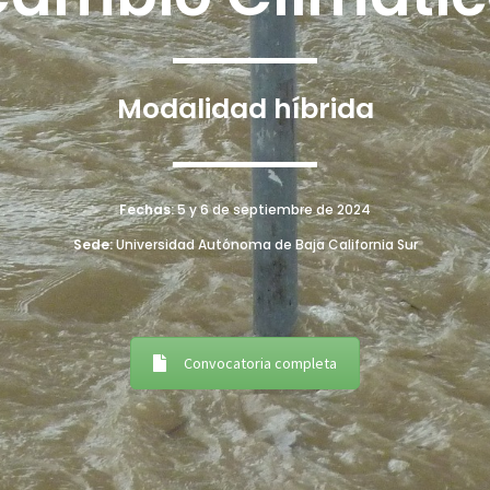
Modalidad híbrida
Fechas:
5 y 6 de septiembre de 2024
Sede:
Universidad Autónoma de Baja California Sur
Convocatoria completa