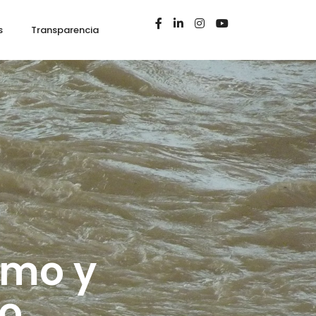
s
Transparencia
smo y
o