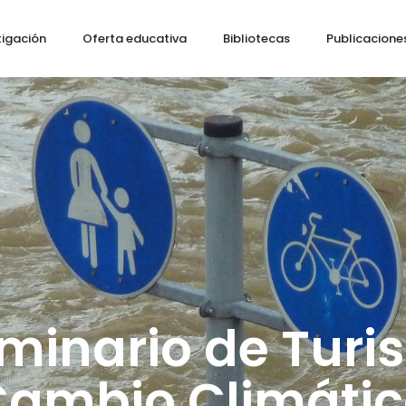
tigación
Oferta educativa
Bibliotecas
Publicacione
Seminario de Turi
ambio Climátic