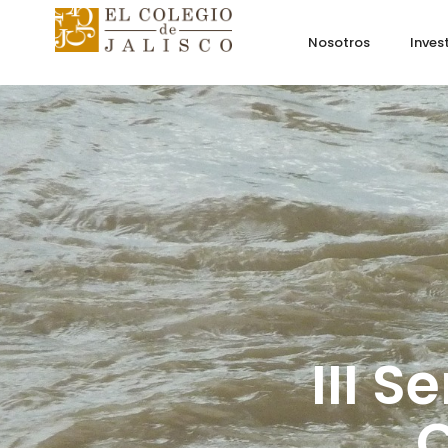
Nosotros
Inves
III 
C