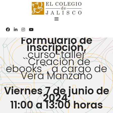
Formulario de
inscripción,
curso-taller
``Creación de
ebooks``, a cargo de
Vera Manzano
Viernes 7 de junio de
2024,
11:00 a 13:00 horas