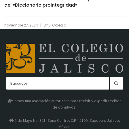
del «Diccionario prointegridad»
|
noviembre 27, 2024
BY
El Colegio
Somos una asociación autorizada para recibir y expedir recibos
de donativos.
5 de Mayo No. 321, Zona Centro, C.P. 45100, Zapopan, Jalisco,
México