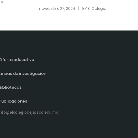
io
|
noviembre 27, 2024
BY
El Colegio
Oferta educativa
Líneas de investigación
Bibliotecas
Publicaciones
info@elcolegiodejalisco.edu.mx