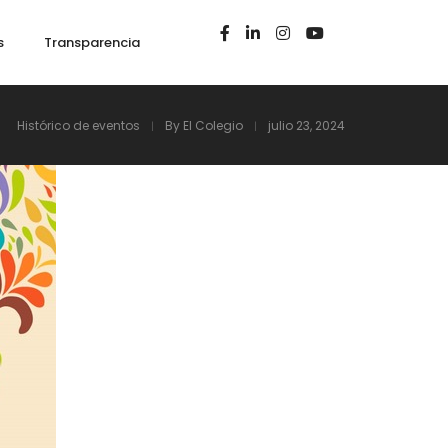
s
Transparencia
Histórico de eventos
By
El Colegio
julio 23, 2024