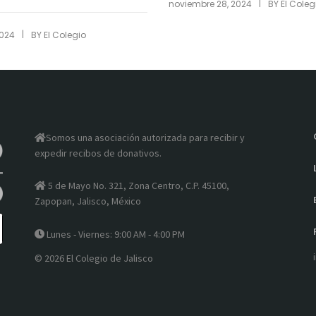
|
noviembre 28, 2024
BY
El Coleg
|
2024
BY
El Colegio
Somos una asociación autorizada para recibir y
expedir recibos de donativos.
5 de Mayo No. 321, Zona Centro, C.P. 45100,
Zapopan, Jalisco, México
Lunes - Viernes: 9:00 AM - 4:00 PM
© 2026 El Colegio de Jalisco