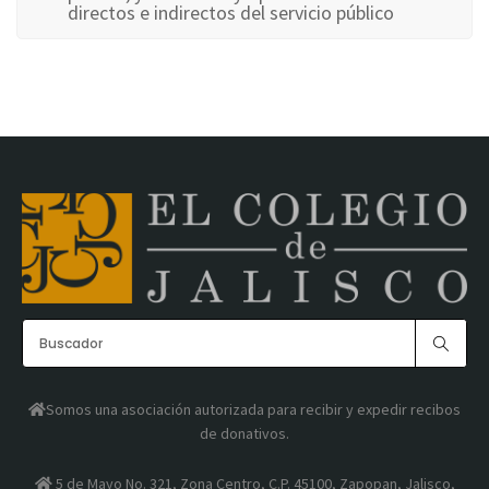
directos e indirectos del servicio público
Somos una asociación autorizada para recibir y expedir recibos
de donativos.
5 de Mayo No. 321, Zona Centro, C.P. 45100, Zapopan, Jalisco,