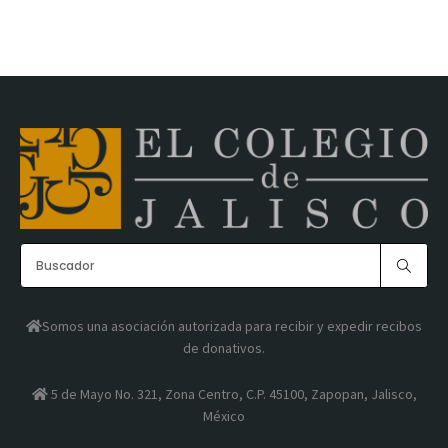
Somos una asociación autorizada para recibir y expedir recibos
de donativos.
5 de Mayo No. 321, Zona Centro, C.P. 45100, Zapopan, Jalisco,
México