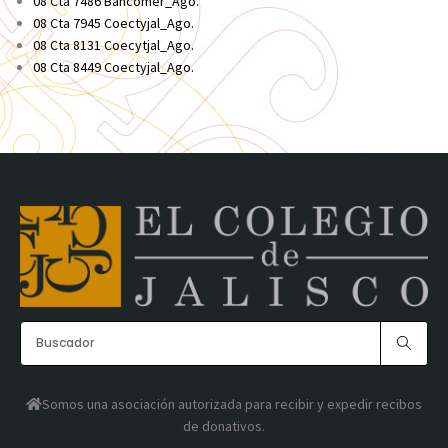
08 Cta 7486 Bancomer_Ago.
08 Cta 7945 Coectyjal_Ago.
08 Cta 8131 Coecytjal_Ago.
08 Cta 8449 Coectyjal_Ago.
Somos una asociación autorizada para recibir y expedir recibos
de donativos.