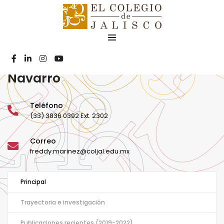
Dr. Freddy Ramón
Mariñez
Navarro
Teléfono
(33) 3836 0392 Ext. 2302
Correo
freddy.marinez@coljal.edu.mx
Principal
Trayectoria e investigación
Publicaciones recientes (2019-2022)