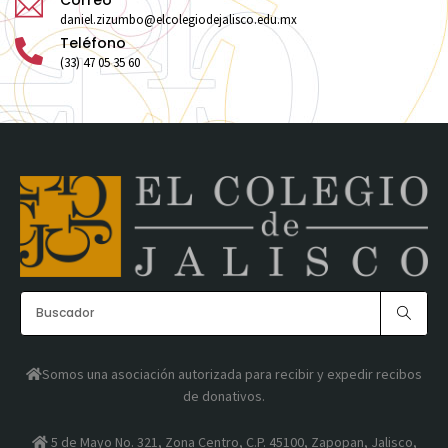
daniel.zizumbo@elcolegiodejalisco.edu.mx
Teléfono
(33) 47 05 35 60
Somos una asociación autorizada para recibir y expedir recibos
de donativos.
5 de Mayo No. 321, Zona Centro, C.P. 45100, Zapopan, Jalisco,