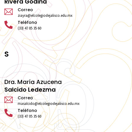
Rivera Godina
Correo
ziayra@elcolegiodejalisco.edu.mx
Teléfono
(33) 47 05 35 60
S
Dra. María Azucena
Salcido Ledezma
Correo
masalcido@elcolegiodejalisco.edu.mx
Teléfono
(33) 47 05 35 60