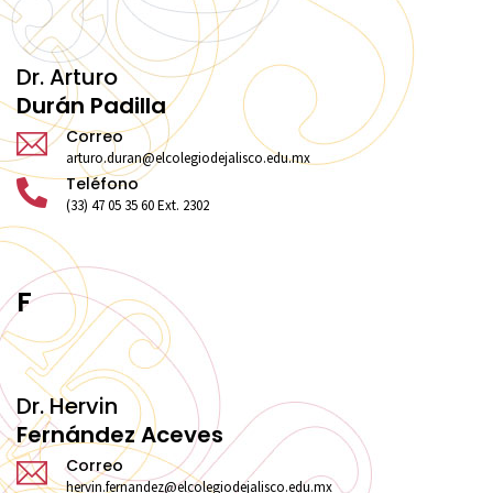
Dr. Arturo
Durán Padilla
Correo
arturo.duran@elcolegiodejalisco.edu.mx
Teléfono
(33) 47 05 35 60 Ext. 2302
F
Dr. Hervin
Fernández Aceves
Correo
hervin.fernandez@elcolegiodejalisco.edu.mx