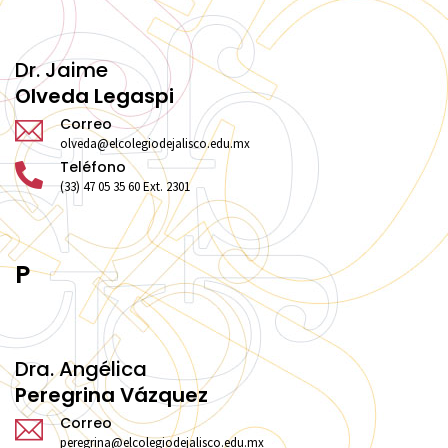
Dr. Jaime
Olveda Legaspi
Correo
olveda@elcolegiodejalisco.edu.mx
Teléfono
(33) 47 05 35 60 Ext. 2301
P
Dra. Angélica
Peregrina Vázquez
Correo
peregrina@elcolegiodejalisco.edu.mx