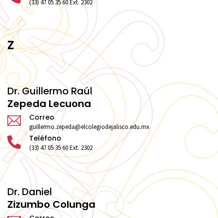
(33) 47 05 35 60 Ext. 2302
Z
Dr. Guillermo Raúl
Zepeda Lecuona
Correo
guillermo.zepeda@elcolegiodejalisco.edu.mx
Teléfono
(33) 47 05 35 60 Ext. 2302
Dr. Daniel
Zizumbo Colunga
Correo