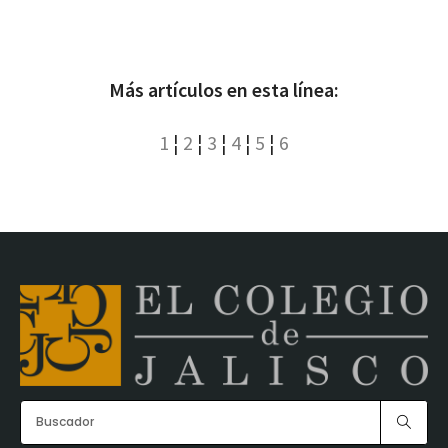
Más artículos en esta línea:
1
¦
2
¦
3
¦
4
¦
5
¦
6