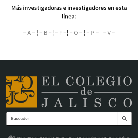
Más investigadoras e investigadores en esta
línea:
− A −
¦
− B −
¦
− F −
¦
− O −
¦
− P −
¦
− V −
Somos una asociación autorizada para recibir y expedir recibos