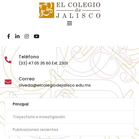
Dr. Jaime
Olveda Legaspi
Teléfono
(33) 47 05 35 60 Ext. 2301
Correo
olveda@elcolegiodejalisco.edu.mx
Principal
Trayectoria e investigación
Publicaciones recientes