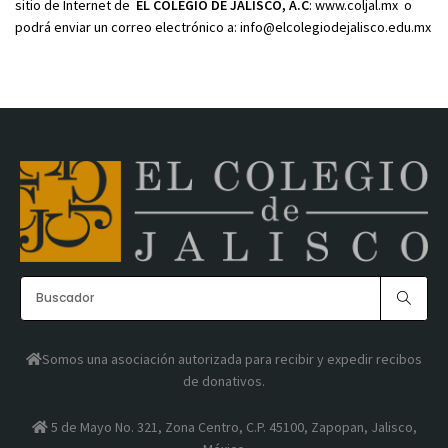
sitio de Internet de
EL COLEGIO DE JALISCO, A.C
:
www.coljal.mx
o
podrá enviar un correo electrónico a: info@elcolegiodejalisco.edu.mx
Somos una asociación autorizada para recibir y expedir recibos
de donativos.
5 de Mayo No. 321, Zona Centro, C.P. 45100, Zapopan, Jalisco,